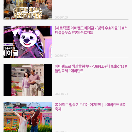
2026.04.29
[세로직캠] 에버랜드 베이글 - '빛의 수호자들'｜#스
페셜불꽃쇼 #빛의수호자들
2026.04.27
에버랜드로 색칠할 봄💜 - PURPLE 편｜#shorts #
튤립축제 #에버랜드
2026.04.23
봄 데이트 필승 치트키는 여기!🌸｜#에버랜드 #봄
축제