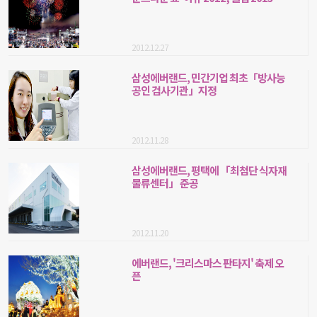
2012.12.27
삼성에버랜드, 민간기업 최초「방사능
공인 검사기관」지정
2012.11.28
삼성에버랜드, 평택에 「최첨단 식자재
물류센터」 준공
2012.11.20
에버랜드, '크리스마스 판타지' 축제 오
픈