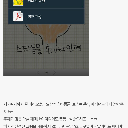
자~ 여기까지 잘 따라오셨나요? ^^ 스타동물, 로스트밸리, 에버랜드의 다양한 축
제 등~
주제가 많은 만큼 재미난 아이디어도 퐁퐁~ 샘솟으시죠~~ㅎㅎ
하지만 완성된 그림을 제출하지 않는다면 꽝! 무효!!! 구슬이 서말이어도 꿰어야