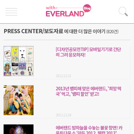
PRESS CENTER/보도자료
에 대한 더 많은 이야기
(820건)
[디자인공모전TIP] 모바일기기로 간단
히 그려 응모하자!
2012.12.31
2013년 뱀띠해 맞은 에버랜드, '희망 떡
국' 먹고, '뱀띠 할인' 받고!
2012.12.28
에버랜드 밤하늘을 수놓는 불꽃 향연! 카
운트다운 쇼 '아듀 2012, 웰컴 2013'