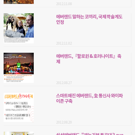
2012.11.08
에버랜드 말하는 코끼리, 국제 학술계도
인정
2012.11.02
에버랜드,『할로윈 & 호러나이트』축
제
2012.08.27
스마트해진 에버랜드, 全 통신사 와이파
이존 구축
2012.08.20
삼성에버랜드, "재능기부 특공대 'Love