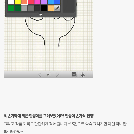
6. 손가락에 끼운 만웅이를 그려보았어요! 만웅이 손가락 인형!!
그리고 작품 제목도 간단하게 적어줍니다. ^^
S펜으로 슥슥 그리기만 하면 되니깐
참~ 쉽죠잉~~