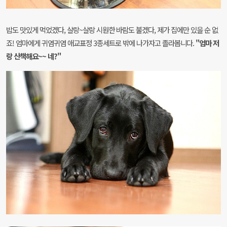
밥도 맛있게 먹었겠다, 살랑~살랑 시원한 바람도 불겠다, 제가 집에만 있을 순 없
죠!
엄마에게 귀염귀염 애교표정 3종세트로 밖에 나가자고 졸라봅니다.
"엄마 저
랑 산책해요~~ 네?"