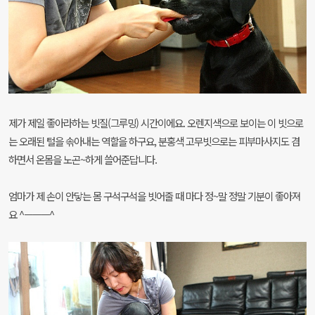
제가 제일 좋아라하는 빗질(그루밍) 시간이에요. 오렌지색으로 보이는 이 빗으로
는 오래된 털을
솎아내는 역할을 하구요, 분홍색 고무빗으로는 피부마사지도 겸
하면서 온몸을 노곤~
하게 쓸어준답니다.
엄마가 제 손이 안닿는 몸 구석구석을 빗어줄 때 마다 정~말 정말 기분이 좋아져
요 ^ㅡㅡㅡ^