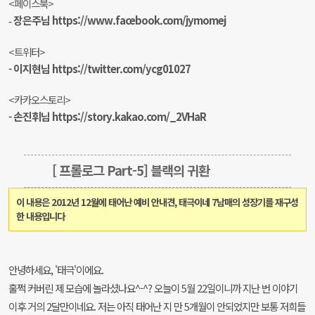
<페이스북>
장은주님 https://www.facebook.com/jymomej
-
<트위터>
-
이지현님
https://twitter.com/ycg01027
<카카오스토리>
-
손진휘님 https://story.kakao.com/_2VHaR
[ 프롤로그 Part
-5
] 블랙의 귀환
이 내용은 2012년 12월에 태어난 예비 안내견, 태극이네 7남매의 성장기를 재구성
한 내용입니다
안녕하세요, '태극'이에요.
훌쩍 커버린 제 모습에 놀라셨나요^-^? 오늘이 5월 22일이니까 지난 번 이야기
이후 거의 2달만이네요. 저는 아직 태어난 지 만 5개월
이 안되었지만 보통 저희들