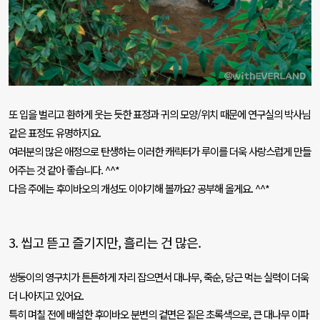
또 입을 벌리고 환하게 웃는 듯한 표정과 귀의 모양
/
위치 때문에 연구실의 박사님
같은 표정도 유명하지요
.
여러분의 많은 애정으로 탄생하는 이러한 캐릭터가 루이를 더욱 사랑스럽게 만들
어주는 것 같아 좋습니다
. ^^*
다음 주에는 후이바오의 개성도 이야기해 볼까요
?
공부해 올게요
. ^^*
3.
씹고 뜯고 즐기지만
,
흘리는 건 많은
.
쌍둥이의 영구치가 튼튼하게 자리 잡으면서 대나무
,
죽순
,
당근 먹는 실력이 더욱
더 나아지고 있어요
.
특히 며칠 전에 배설한 후이바오 분변의 겉면은 짙은 초록색으로
,
큰 대나무 이파