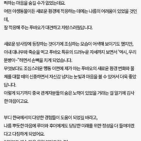
컥하는 마음을 숨길 수가 없었는데요
.
어떤 야생동물이든 새로운 환경에 적응하는 데에는 나름의 어려움이 있었을 것인
데
,
잘 적응해 주는 푸바오가 대견하고 자랑스러웠답니다
.
새로운 방사장에 등장하는 것이기에 조심하는 모습이 어색해 보이기도 했지만
,
이내 대나무와 죽순을 먹고 푸바오 특유의 드러누운 자세까지 보면서
'
역시
,
우리
뚠빵이
~"
하면서 손뼉을 치게 되었습니다
.
무엇보다도 조심스러운 행동 이면에 제가 아는 푸바오의 새로운 환경 변화와 물
체를 대할 때의 신중하면서 자신감 넘치는 눈빛과 마음을 볼 수 있어서 더욱 좋았
답니다
.
이렇게 되기까지 중국 관계자분들의 숨은 노력이 있었을 거라는 걸 알기에 감사
한 마음이고요
.
부디 한국에서의 다양한 경험들이 도움이 되었길 바라고
,
나름 뿌듯한 마음에 루이와 후이에게도 당당한 미래를 위한 정성을 더 들여야겠
다고 다짐하게 되었어요
.