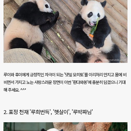
루이와 후이에게 긍정적인 자극이 되는
'
댓잎 모히토
'
를 이리저리 만지고 몸에 비
비면서 가지고 노는 사랑스러운 장면이 이번
'
판다와쏭
'
에 충분히 담겼으니 기대
해 주세요
. ^^*
2.
표정 천재
'
루희번득
', '
햇살이
', '
루박쨔님
'