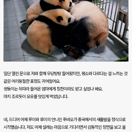
일단 열린 문으로 저와 함께 우당탕탕 들어왔지만
,
평소와 다르다는 걸 느끼는 것
같은 어리둥절한 표정도 귀여웠어요
.
쌍둥이는 뒤따라 들어온 엄마에게 칭찬이라도 받고 싶었나 봐요
.
마치 조르듯이 모유를 맛있게 먹었답니다
.
네
,
드디어 어제 루이와 후이의 언니인 푸바오가 중국에서의 새출발을 정식으로
시작했습니다
.
저도 어제 설레는 마음으로 기다리면서 감동적인 장면을 보고 울