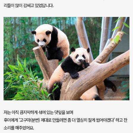
리들이 많이 감싸고 있었답니다
.
저는 아직 큼지막하게 섞여 있는 댓잎을 보며
후이에게
'
고구마
(
분변
)
제대로 만들려면 좀 더 열심히 잘게 씹어야겠다
'
하고 잔
소리를 해주었어요
.