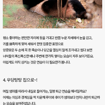
평소 좋아하는 편안한 자리에 등을 기대고 반쯤 누운 자세에서 눈을 감고
,
귀를 뾰족하게 젖혀 세워서 한껏 집중한 표정으로
앙증맞은 두 손에 꼭 쥔 죽순이나 당근을 열심히 잘게 조각내고 씹다 보면
녀석들의 폭신폭신한 배나 주변에 한가득 쌓이는 모습이 자주 보이거든요
.
아쉽게도 아직 삼키는 것은 연습이 더 필요한가 봅니다
.
4.
우당탕탕 집으로
~!
며칠 엄마를 따라서 내실로 들어가는
,
일명 퇴근 연습을 해서일까요
?
어제는 의심과 경계심을 싹 지운채 루이와 후이가 엄마보다 먼저 나란히 퇴근하
는 모습을 보여주었답니다
.