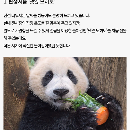
1.
판생처음
'
댓잎 모히토
'
점점 더워지는 날씨를 쌍둥이도 분명히 느끼고 있습니다
.
실내 전시장의 적정 온도를 잘 맞추어 주고 있지만
,
별도로 시원함을 느낄 수 있게 얼음을 이용한 놀이감인
'
댓잎 모히토
'
를 처음 선물
해 주었는데요
.
더운 시기에 적절한 놀이감이였던 듯합니다
.