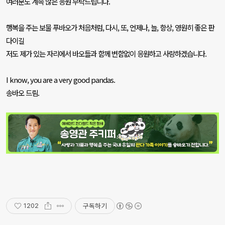
여러분도 계속 많은 응원 부탁드립니다
.
행복을 주는 보물 푸바오가 처음처럼
,
다시
,
또
,
언제나
,
늘
,
항상
,
영원히 좋은 판
다이길
저도 제가 있는 자리에서 바오들과 함께 변함없이 응원하고 사랑하겠습니다
.
I know, you are a very good pandas.
송바오 드림
.
구독하기
1202