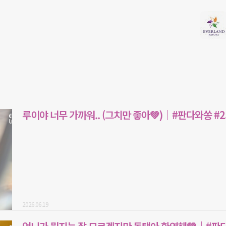
루이야 너무 가까워.. (그치만 좋아💚)｜#판다와쏭 #2
2026.06.19