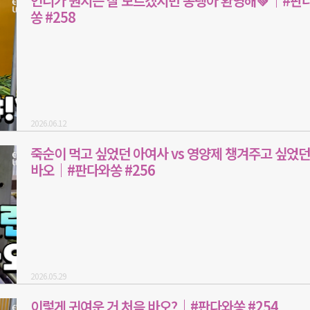
언니가 뭔지는 잘 모르겠지만 동탱아 환영해💚｜#판
쏭 #258
2026.06.12
죽순이 먹고 싶었던 아여사 vs 영양제 챙겨주고 싶었던
바오｜#판다와쏭 #256
2026.05.29
이렇게 귀여운 거 처음 바오?｜#판다와쏭 #254