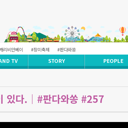
#캐리비안베이
#장미축제
#판다와쏭
AND TV
STORY
PEOPLE
 있다.｜#판다와쏭 #257