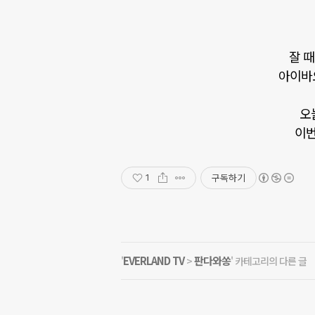
잘 때
아이바오
오
이번
구독하기
1
EVERLAND TV
판다와쏭
'
>
' 카테고리의 다른 글