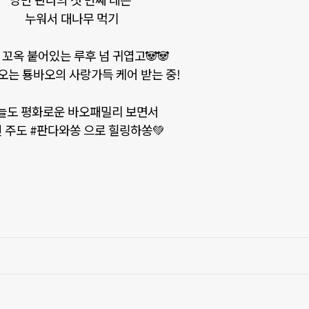
누워서 대나무 먹기
 꼬옥 붙어있는 루후 넘 귀엽고🐼🐼
는 툥바오의 사랑가득 케어 받는 중!
늘도 평화로운 바오패밀리 보면서
 주도 #판다와쏭 으로 힐링하쏭💚