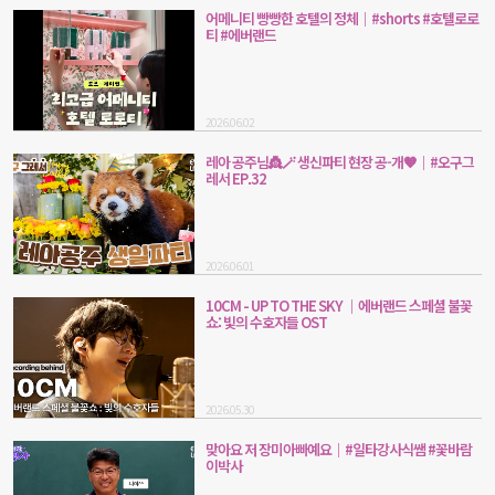
어메니티 빵빵한 호텔의 정체｜#shorts #호텔로로
티 #에버랜드
2026.06.02
레아 공주님👸🪄 생신파티 현장 공-개🧡｜#오구그
레서 EP.32
2026.06.01
10CM - UP TO THE SKY ｜에버랜드 스페셜 불꽃
쇼: 빛의 수호자들 OST
2026.05.30
맞아요 저 장미아빠예요｜#일타강사식쌤 #꽃바람
이박사