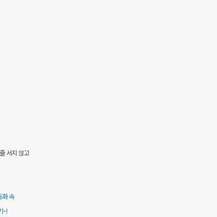
줄 서지 않고
동화 속
~!