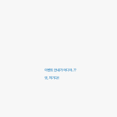
이벤트 안내가 어디야..??
앗, 저기다!!