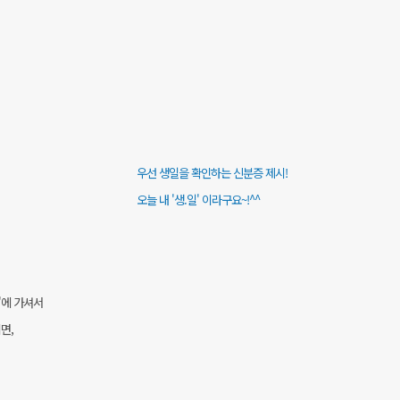
우선 생일을 확인하는 신분증 제시!
오늘 내 '생.일' 이라구요~!^^
'에 가셔서
면,