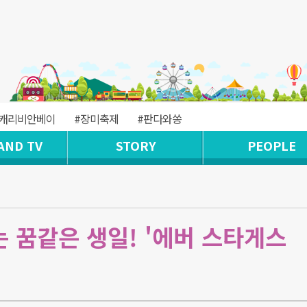
#캐리비안베이
#장미축제
#판다와쏭
AND TV
STORY
PEOPLE
 꿈같은 생일! '에버 스타게스