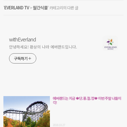
EVERLAND TV
월간식물
'
>
' 카테고리의 다른 글
withEverland
안녕하세요! 환상의 나라 에버랜드입니다.
구독하기
에버랜드는 지금 🍁단.풍.절.정🍁 이번 주말 나들이
각!
2018.10.27