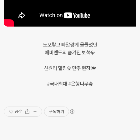
노오랗고 빠알갛게 물들었던
에버랜드의 숨겨진 보석💎
신원리 힐링숲 만추 현장!🍁
#국내최대 #은행나무숲
구독하기
공감