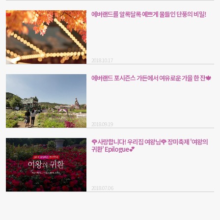
에버랜드를 알록달록 예쁘게 물들인 단풍의 비밀!
2018.10.17
에버랜드 포시즌스 가든에서 여유로운 가을 한 잔🍁
2018.09.19
🌹사랑합니다! 우리집 여왕님🌹 장미축제 '여왕의
귀환' Epilogue💕
2018.07.06