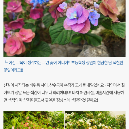
└ 이건 그쪽이 생각하는 그런 꽃이 아니야!! 초등학생 장인이 한땀한 땀 색칠한
꽃잎이라고!!
산길이 시작되는 바위틈 사이, 산수국이 수줍게 고개를 내밀었네요~ 자연에서 찾
아보기 정말 드문 색감이 너무나 화려하네요! 마치 어린시절, 미술시간에 사용하
던 색색의 파스텔을 들고서 꽃잎을 정성스레 색칠한 것 같아요!