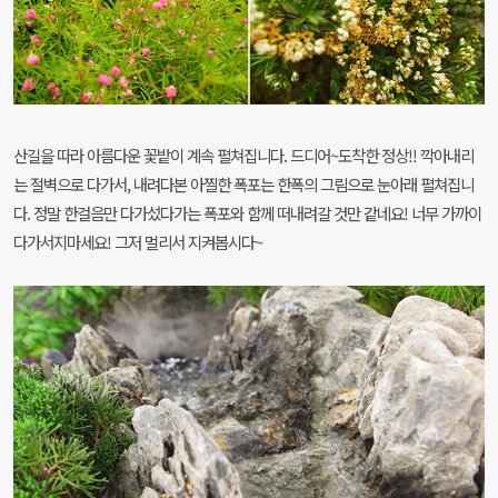
산길을 따라 아름다운 꽃밭이 계속 펼쳐집니다. 드디어~도착한 정상!! 깍아내리
는 절벽으로 다가서, 내려다본 아찔한 폭포는 한폭의 그림으로 눈아래 펼쳐집니
다. 정말 한걸음만 다가섰다가는 폭포와 함께 떠내려갈 것만 같네요! 너무 가까이
다가서지마세요! 그저 멀리서 지켜봅시다~