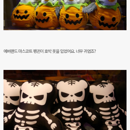
에버랜드 마스코트 펭귄이 호박 옷을 입었어요. 너무 귀엽죠?