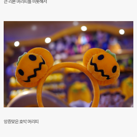
큰 리본 머리띠를 비롯해서
앙증맞은 호박 머리띠