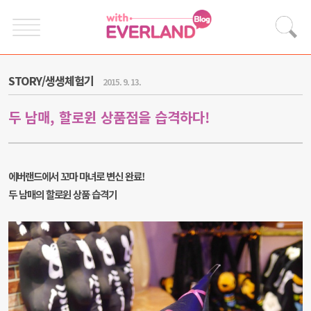
STORY/생생체험기
2015. 9. 13.
두 남매, 할로윈 상품점을 습격하다!
에버랜드에서 꼬마 마녀로 변신 완료!
두 남매의 할로윈 상품 습격기