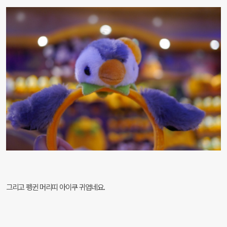
그리고 펭귄 머리띠 아이쿠 귀엽네요.